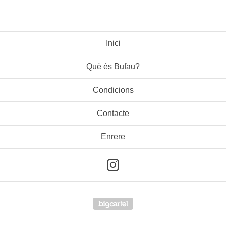
Inici
Què és Bufau?
Condicions
Contacte
Enrere
Powered by Big Cartel