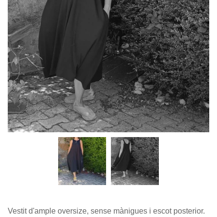
Vestit d'ample oversize, sense mànigues i escot posterior.